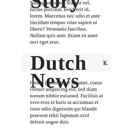
Story
Nam quam nunc, blandit vel,
luctus pulvinar, hendrerit id,
lorem. Maecenas nec odio et ante
tincidunt tempus vitae sapien ut
libero? Venenatis faucibus.
Nullam quis ante. Etiam sit amet
orci eget eros.
Dutch
News
Lorem ipsum dolor sit amet, conse
ctetuer adipiscing elit, sed diam
nonum nibhie euismod. Facilisis at
vero eros et baris ut accumsan et
iusto odio dignissim qui blandit
praesent rekti luptatum zzril
delenit augue duis